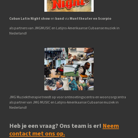
Cuban Latin Night show
en
band
via
Munttheater en Scorpio
als partners van JMGMUSIC en Latijns-Amerikaanse Cubaanse muziek in
Nederland!
JMG Muziektherapie treedt op voor ontmoetingscentra en woonzorgcentra
als partner van JMG MUSIC en Latijns-Amerikaanse Cubaanse muziek in
Nederland!
Heb je een vraag? Ons team is er!
Neem
contact met ons op.