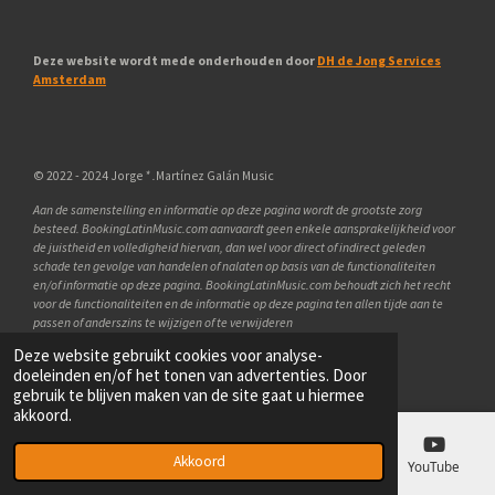
Deze website wordt mede onderhouden door
DH de Jong Services
Amsterdam
© 2022 - 2024 Jorge
*
.
Martínez Galán Music
Aan de samenstelling en informatie op deze pagina wordt de grootste zorg
besteed.
BookingLatinMusic
.
com
aanvaardt geen enkele aansprakelijkheid voor
de juistheid en volledigheid hiervan, dan wel voor direct of indirect geleden
schade ten gevolge van handelen of nalaten op basis van de functionaliteiten
en/of informatie op deze pagina.
BookingLatinMusic
.
com
behoudt zich het recht
voor de functionaliteiten en de informatie op deze pagina ten allen tijde aan te
passen of anderszins te wijzigen of te verwijderen
Deze website gebruikt cookies voor analyse-
Powered by
JouwWeb
doeleinden en/of het tonen van advertenties. Door
gebruik te blijven maken van de site gaat u hiermee
akkoord.
Akkoord
E-mailadres
Telefoonnummer
Kaart
YouTube