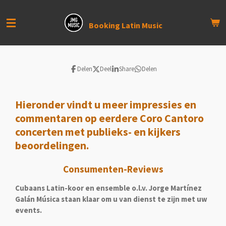
Ga
direct
Booking Latin Music
naar
de
hoofdinhoud
Delen
Deel
Share
Delen
Hieronder vindt u meer impressies en
commentaren op eerdere Coro Cantoro
concerten met publieks- en kijkers
beoordelingen.
Consumenten-Reviews
Cubaans Latin-koor en ensemble o.l.v. Jorge Martínez
Galán Música staan ​​klaar om u van dienst te zijn met uw
events.