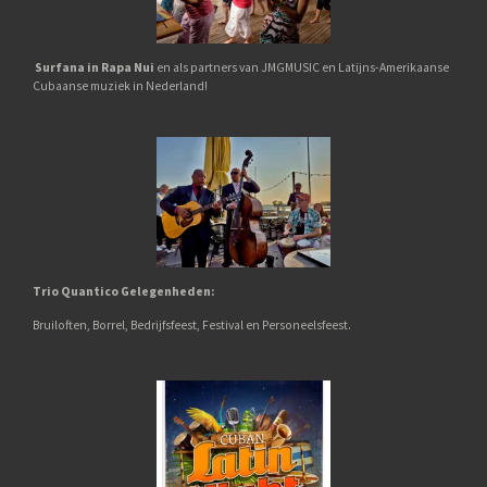
Surfana in Rapa Nui
en als partners van JMGMUSIC en Latijns-Amerikaanse
Cubaanse muziek in Nederland!
Trio Quantico
G
elegenheden:
Bruiloften,
Borrel,
Bedrijfsfeest, Festival en Personeelsfeest.