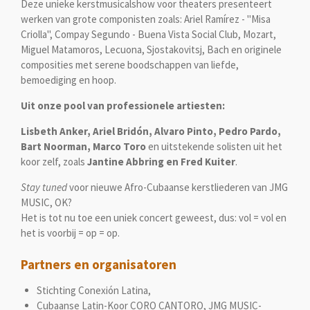
Deze unieke kerstmusicalshow voor theaters presenteert
werken van grote componisten zoals: Ariel Ramírez - "Misa
Criolla", Compay Segundo - Buena Vista Social Club, Mozart,
Miguel Matamoros, Lecuona, Sjostakovitsj, Bach en originele
composities met serene boodschappen van liefde,
bemoediging en hoop.
Uit onze pool van professionele artiesten:
Lisbeth Anker, Ariel Bridón, Alvaro Pinto, Pedro Pardo,
Bart Noorman, Marco Toro
en uitstekende solisten uit het
koor zelf, zoals
Jantine Abbring en Fred Kuiter
.
Stay tuned
voor nieuwe Afro-Cubaanse kerstliederen van JMG
MUSIC, OK?
Het is tot nu toe een uniek concert geweest, dus: vol = vol en
het is voorbij = op = op.
Partners en organisatoren
Stichting Conexión Latina,
Cubaanse Latin-Koor CORO CANTORO, JMG MUSIC-