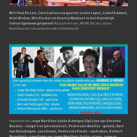
Met Paul De Leo, Coro Cantoro en gasten: Leslie Lopez, Lisbeth Anker,
Ariel Bridon, Nils Fischer en Henriry Wijnhart in het Koninklijk
Concertgebouw geopend!
Als partners van JMGMUSIC en Latijns-
Amerikaanse Cubaanse muziek in Nederland!
Impressie van J
orge Martínez Galán & Amigos (5p) Line-up: Gerardo
Rosales - conga's en percussieset, Pedro Luis Benítez - geluid, Bart
van Helsdingen - jazzdrums, Pedro Luis Pardo - contrabas, Delbert
Bernabela - saxofoons en Jorge Martínez Galán - piano, zang en