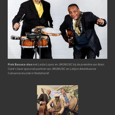
Pink Banana-duo
met Leslie Lopez en JMGMUSIC bij de première van Alain
Clark's Save-space als partner van JMGMUSIC en Latijns-Amerikaanse
Cubaanse muziek in Nederland!