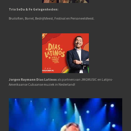
Trio SeDa & Fe
Gelegenheden:
Bruiloften,
Borrel,
Bedrijfsfeest, Festival en Personeelsfeest.
Jorgen Raymann Dias Latinos
als partners van JMGMUSIC en Latijns-
Amerikaanse Cubaanse muziek in Nederland!