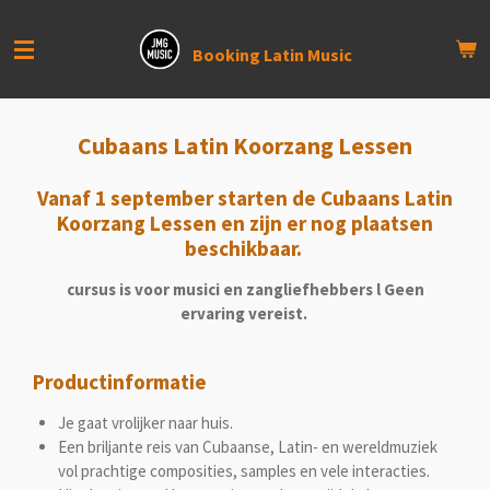
Ga
direct
Booking Latin Music
naar
de
hoofdinhoud
Cubaans Latin Koorzang Lessen
Vanaf 1 september starten de
Cubaans Latin
Koorzang Lessen
en zijn er nog plaatsen
beschikbaar.
cursus is voor musici en zangliefhebbers l
Geen
ervaring vereist.
Productinformatie
Je gaat vrolijker naar huis.
Een briljante reis van Cubaanse, Latin- en wereldmuziek
vol prachtige composities, samples en vele interacties.