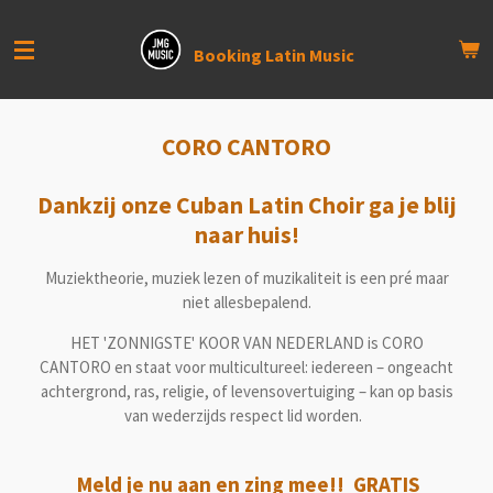
Ga
direct
Booking Latin Music
naar
de
hoofdinhoud
CORO CANTORO
Dankzij onze Cuban Latin Choir ga je blij
naar huis!
Muziektheorie, muziek lezen of muzikaliteit is een pré maar
niet allesbepalend.
HET 'ZONNIGSTE' KOOR VAN NEDERLAND is
CORO
CANTORO en staat voor multicultureel: iedereen – ongeacht
achtergrond, ras, religie, of levensovertuiging – kan op basis
van wederzijds respect lid worden.
Meld je nu aan en zing mee!!
GRATIS