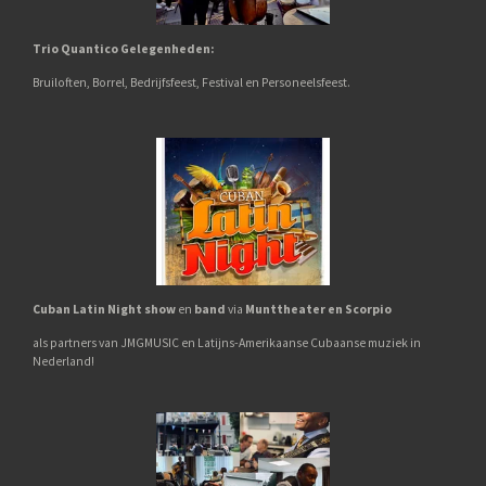
Trio Quantico
G
elegenheden:
Bruiloften,
Borrel,
Bedrijfsfeest, Festival en Personeelsfeest.
Cuban Latin Night show
en
band
via
Munttheater en Scorpio
als partners van JMGMUSIC en Latijns-Amerikaanse Cubaanse muziek in
Nederland!