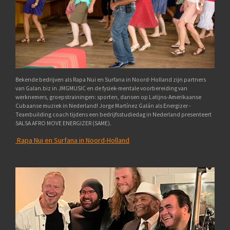
Bekende bedrijven als Rapa Nui en Surfana in Noord-Holland zijn partners
van Galan.biz in JMGMUSIC en de fysiek-mentale voorbereiding van
werknemers, groepstrainingen: sporten, dansen op Latijns-Amerikaanse
Cubaanse muziek in Nederland! Jorge Martínez Galán als Energizer -
Teambuilding coach tijdens een bedrijfsstudiedag in Nederland presenteert
SALSA AFRO MOVE ENERGIZER (SAME).
Rapa Nui en Surfana in Noord-Holland