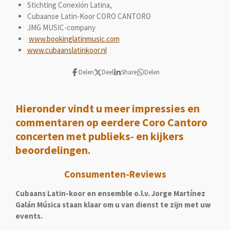
Stichting Conexión Latina,
m
Cubaanse Latin-Koor CORO CANTORO
JMG MUSIC-company
www.bookinglatinmusic.com
www.cubaanslatinkoor.nl
Delen
Deel
Share
Delen
Hieronder vindt u meer impressies en
commentaren op eerdere Coro Cantoro
concerten met publieks- en kijkers
beoordelingen.
Consumenten-Reviews
Cubaans Latin-koor en ensemble o.l.v. Jorge Martínez
Galán Música staan ​​klaar om u van dienst te zijn met uw
events.