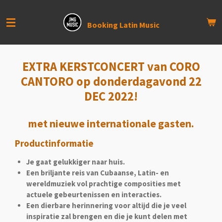
Ga
direct
Booking Latin Music
naar
de
hoofdinhoud
EXTRA KERSTCONCERT van CORO
CANTORO
op donderdagavond 22
DEC 2022!
met nieuwe internationale gasten.
Productinformatie
Je gaat gelukkiger naar huis.
Een briljante reis van Cubaanse, Latin- en
wereldmuziek vol prachtige composities met
actuele gebeurtenissen en interacties.
Een dierbare herinnering voor altijd die je veel
inspiratie zal brengen en die je kunt delen met