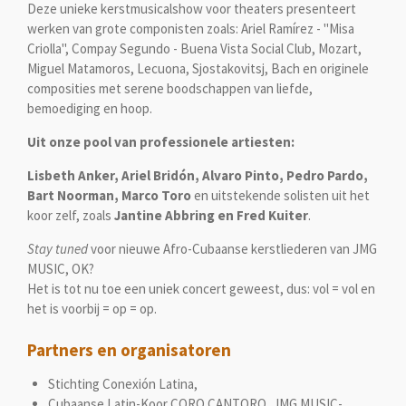
Deze unieke kerstmusicalshow voor theaters presenteert
werken van grote componisten zoals: Ariel Ramírez - "Misa
Criolla", Compay Segundo - Buena Vista Social Club, Mozart,
Miguel Matamoros, Lecuona, Sjostakovitsj, Bach en originele
composities met serene boodschappen van liefde,
bemoediging en hoop.
Uit onze pool van professionele artiesten:
Lisbeth Anker, Ariel Bridón, Alvaro Pinto, Pedro Pardo,
Bart Noorman, Marco Toro
en uitstekende solisten uit het
koor zelf, zoals
Jantine Abbring en Fred Kuiter
.
Stay tuned
voor nieuwe Afro-Cubaanse kerstliederen van JMG
MUSIC, OK?
Het is tot nu toe een uniek concert geweest, dus: vol = vol en
het is voorbij = op = op.
Partners en organisatoren
Stichting Conexión Latina,
Cubaanse Latin-Koor CORO CANTORO, JMG MUSIC-