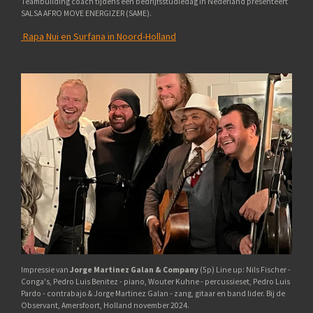
Teambuilding coach tijdens een bedrijfsstudiedag in Nederland presenteert
SALSA AFRO MOVE ENERGIZER (SAME).
Rapa Nui en Surfana in Noord-Holland
Impressie van
Jorge Martinez Galan & Company
(5p) Line up: Nils Fischer -
Conga's, Pedro Luis Benitez - piano, Wouter Kuhne - percussieset, Pedro Luis
Pardo - contrabajo & Jorge Martinez Galan - zang, gitaar en band lider. Bij de
Observant, Amersfoort, Holland november 2024.