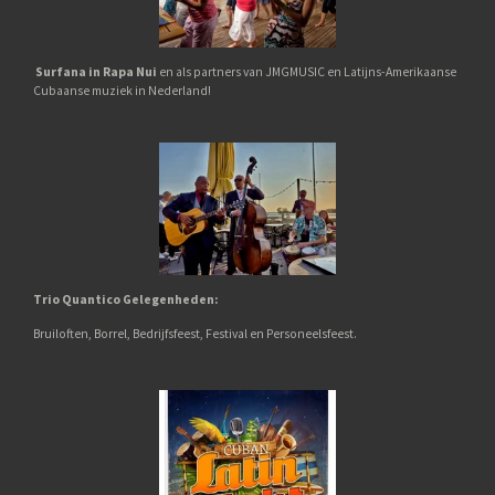
Surfana in Rapa Nui
en als partners van JMGMUSIC en Latijns-Amerikaanse
Cubaanse muziek in Nederland!
Trio Quantico
G
elegenheden:
Bruiloften,
Borrel,
Bedrijfsfeest, Festival en Personeelsfeest.