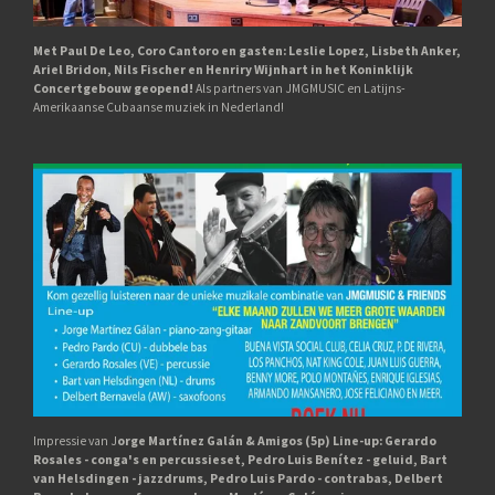
Met Paul De Leo, Coro Cantoro en gasten: Leslie Lopez, Lisbeth Anker,
Ariel Bridon, Nils Fischer en Henriry Wijnhart in het Koninklijk
Concertgebouw geopend!
Als partners van JMGMUSIC en Latijns-
Amerikaanse Cubaanse muziek in Nederland!
Impressie van J
orge Martínez Galán & Amigos (5p) Line-up: Gerardo
Rosales - conga's en percussieset, Pedro Luis Benítez - geluid, Bart
van Helsdingen - jazzdrums, Pedro Luis Pardo - contrabas, Delbert