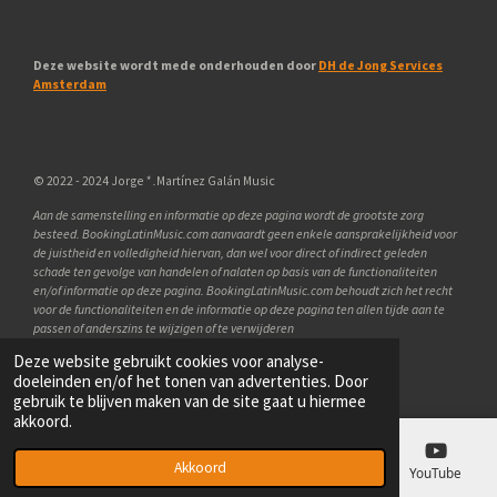
Deze website wordt mede onderhouden door
DH de Jong Services
Amsterdam
© 2022 - 2024 Jorge
*
.
Martínez Galán Music
Aan de samenstelling en informatie op deze pagina wordt de grootste zorg
besteed.
BookingLatinMusic
.
com
aanvaardt geen enkele aansprakelijkheid voor
de juistheid en volledigheid hiervan, dan wel voor direct of indirect geleden
schade ten gevolge van handelen of nalaten op basis van de functionaliteiten
en/of informatie op deze pagina.
BookingLatinMusic
.
com
behoudt zich het recht
voor de functionaliteiten en de informatie op deze pagina ten allen tijde aan te
passen of anderszins te wijzigen of te verwijderen
Deze website gebruikt cookies voor analyse-
Powered by
JouwWeb
doeleinden en/of het tonen van advertenties. Door
gebruik te blijven maken van de site gaat u hiermee
akkoord.
Akkoord
E-mailadres
Telefoonnummer
Kaart
YouTube