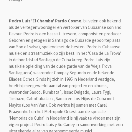
Pedro Luis 'El Chamba' Pardo Cosme
, bij velen ook bekend
als de vertegenwoordiger en vertolker van Cubaanse son and
flavour. Pedro is een bassist, tresero, componist en producer.
Geboren en getogen in Santiago de Cuba (de geboorteplaats
van Son of salsa), spelend met de besten. Pedro is Cubaanse
muziek en straatmuziek op zijn best. In het 'Casa de La Trova'
in de hoofdstad Santiago de Cuba kreeg Pedro Luis zijn
muzikale opleiding van de oude garde van de 'Vieja Trova
Santiaguera', waaronder Compay Segundo en de bekende
Eliades Ochoa. Sinds hij zich in 1995 in Nederland vestigde,
heeft hij meegewerkt aan tal van projecten en albums,
waaronder Saoco, Rumbata´, Issac Delgado, Laura Fygi,
Timbazo, CaboCubaJazz, Saoco en Los Hijos de Cuba met
Mayito (Los Van Van). Ook werkte hij samen met Carel
Kraayenhof en het Metropole Orkest aan de speciale
'Memorias de Cuba'. In Nederland is hij vaak te vinden met zijn
eigen project Pedro Luis y Su Caney in samenwerking met een
uitstekende elite van gerenommeerde musici.