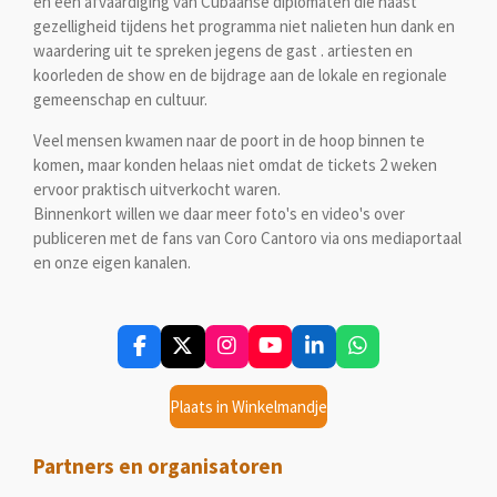
en een afvaardiging van Cubaanse diplomaten die naast
gezelligheid tijdens het programma niet nalieten hun dank en
waardering uit te spreken jegens de gast . artiesten en
koorleden de show en de bijdrage aan de lokale en regionale
gemeenschap en cultuur.
Veel mensen kwamen naar de poort in de hoop binnen te
komen, maar konden helaas niet omdat de tickets 2 weken
ervoor praktisch uitverkocht waren.
Binnenkort willen we daar meer foto's en video's over
publiceren met de fans van Coro Cantoro via ons mediaportaal
en onze eigen kanalen.
F
X
I
Y
L
W
a
n
o
i
h
c
s
u
n
a
Plaats in Winkelmandje
e
t
T
k
t
b
a
u
e
s
o
g
b
d
A
Partners en organisatoren
o
r
e
I
p
k
a
n
p