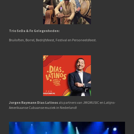
Trio SeDa & Fe
Gelegenheden:
Bruiloften,
Borrel,
Bedrijfsfeest, Festival en Personeelsfeest.
Jorgen Raymann Dias Latinos
als partners van JMGMUSIC en Latijns-
Amerikaanse Cubaanse muziek in Nederland!