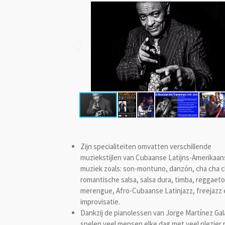
Zijn specialiteiten omvatten verschillende
muziekstijlen van Cubaanse Latijns-Amerikaan
muziek zoals: son-montuno, danzón, cha cha c
romantische salsa, salsa dura, timba, reggaeto
merengue, Afro-Cubaanse Latinjazz, freejazz 
improvisatie.
Dankzij de pianolessen van Jorge Martínez Gal
spelen veel mensen elke dag met veel plezier 