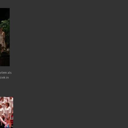
rlem als
iek in