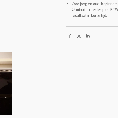
Voor jong en oud, beginners
25 minuten per les plus BT
resultaat in korte tijd.
D
D
S
e
e
h
l
e
a
e
l
r
n
e