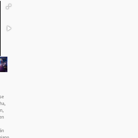
se
ha,
n,
en
án
piano.