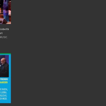
Lisbeth
het
GMUSIC