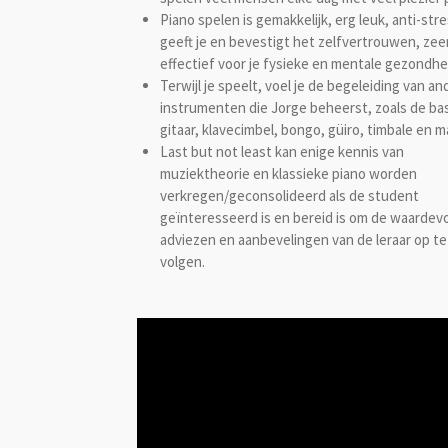
Piano spelen is gemakkelijk, erg leuk, anti-stre
geeft je en bevestigt het zelfvertrouwen, zee
effectief voor je fysieke en mentale gezondhe
Terwijl je speelt, voel je de begeleiding van an
instrumenten die Jorge beheerst, zoals de ba
gitaar, klavecimbel, bongo, güiro, timbale en m
Last but not least kan enige kennis van
muziektheorie en klassieke piano worden
verkregen/geconsolideerd als de student
geïnteresseerd is en bereid is om de waardevo
adviezen en aanbevelingen van de leraar op te
volgen.