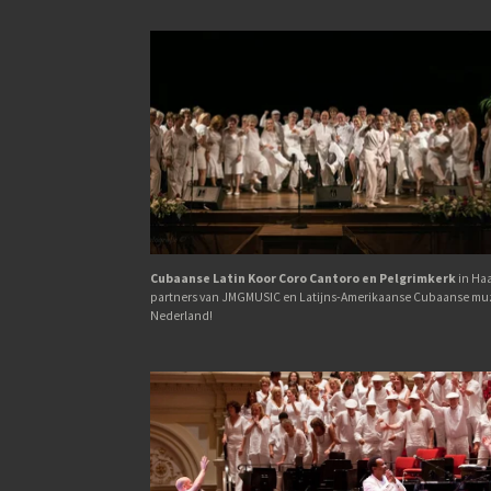
Cubaanse Latin Koor Coro Cantoro en Pelgrimkerk
in Haa
partners van JMGMUSIC en Latijns-Amerikaanse Cubaanse muz
Nederland!