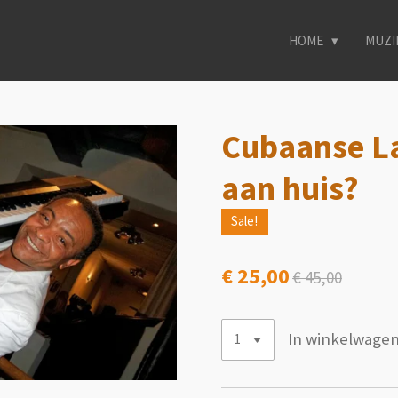
HOME
MUZI
Cubaanse La
aan huis?
Sale!
€ 25,00
€ 45,00
In winkelwage