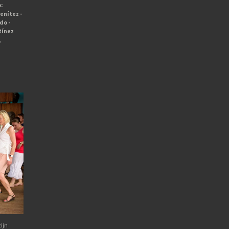
:
enítez -
do -
tínez
,
ijn