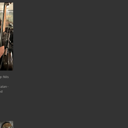
p: Nils
alan -
nd