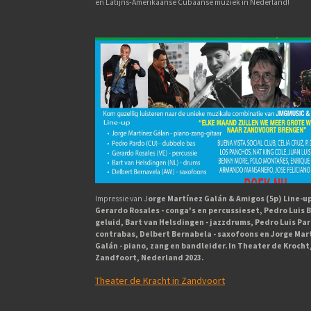
en Latijns-Amerikaanse Cubaanse muziek in Nederland!
Impressie van J
orge Martínez Galán & Amigos (5p) Line-up
Gerardo Rosales - conga's en percussieset, Pedro Luis B
geluid, Bart van Helsdingen - jazzdrums, Pedro Luis Par
contrabas, Delbert Bernabela - saxofoons en Jorge Mar
Galán - piano, zang en bandleider. In Theater de Krocht
Zandfoort, Nederland 2023.
Theater de Kracht in Zandvoort