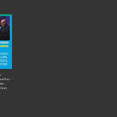
:
enítez -
do -
tínez
,