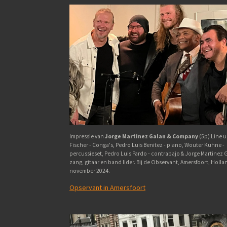
Impressie van
Jorge Martinez Galan & Company
(5p) Line u
Fischer - Conga's, Pedro Luis Benitez - piano, Wouter Kuhne -
percussieset, Pedro Luis Pardo - contrabajo & Jorge Martinez G
zang, gitaar en band lider. Bij de Observant, Amersfoort, Holla
november 2024.
Opservant in Amersfoort