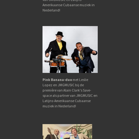
Amerikaanse Cubaanse muziek in
Nederland!
Pink Banana-duo
met Leslie
Lopez en JMGMUSIC bij de
première van Alain Clark's Save-
space als partner van JMGMUSIC en
Latijns-Amerikaanse Cubaanse
muziek in Nederland!