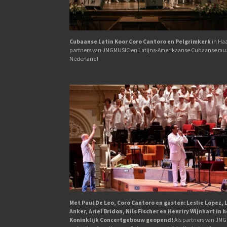
Cubaanse Latin Koor Coro Cantoro en Pelgrimkerk
in Haa
partners van JMGMUSIC en Latijns-Amerikaanse Cubaanse muz
Nederland!
Met Paul De Leo, Coro Cantoro en gasten: Leslie Lopez, 
Anker, Ariel Bridon, Nils Fischer en Henriry Wijnhart in 
Koninklijk Concertgebouw geopend!
Als partners van JM