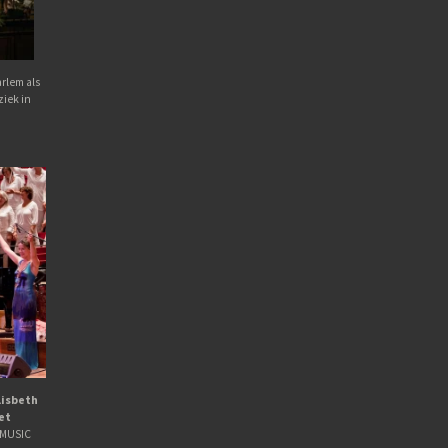
rlem als
iek in
Lisbeth
het
GMUSIC