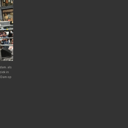
dam. als
iek in
e Dam op