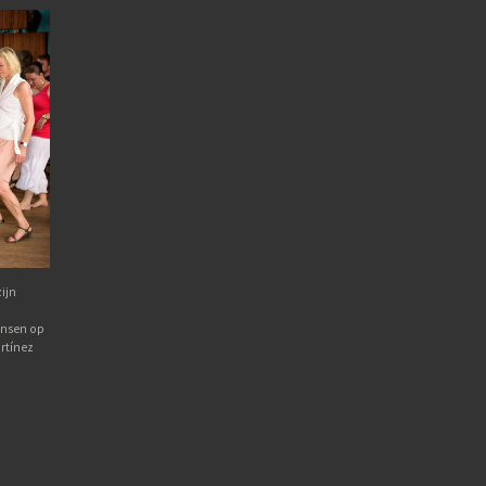
ijn
ansen op
rtínez