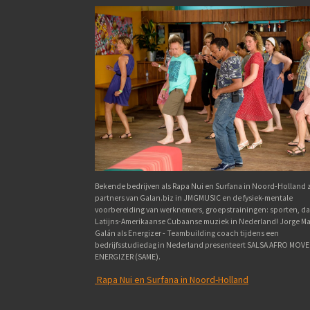
Bekende bedrijven als Rapa Nui en Surfana in Noord-Holland z
partners van Galan.biz in JMGMUSIC en de fysiek-mentale
voorbereiding van werknemers, groepstrainingen: sporten, d
Latijns-Amerikaanse Cubaanse muziek in Nederland! Jorge Ma
Galán als Energizer - Teambuilding coach tijdens een
bedrijfsstudiedag in Nederland presenteert SALSA AFRO MOVE
ENERGIZER (SAME).
Rapa Nui en Surfana in Noord-Holland