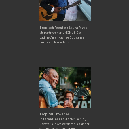
Tropisch Feest en Laura Rivas
als partners van JMGMUSIC en
Latijns-Amerikaanse Cubaanse
muziek in Nederland!
Tropical Trovador
International
sluit zich aan bij
Cavataria in Amsterdam als partner
van JMGMUSIC en Latijns-